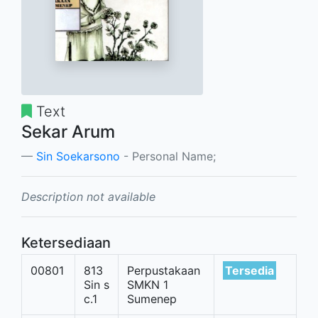
Text
Sekar Arum
Sin Soekarsono
- Personal Name;
Description not available
Ketersediaan
00801
813
Perpustakaan
Tersedia
Sin s
SMKN 1
c.1
Sumenep