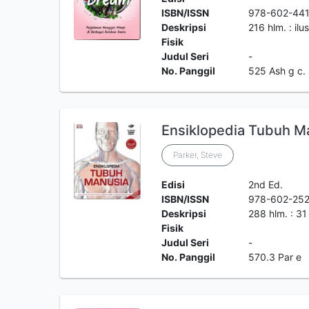
ISBN/ISSN
978-602-44
Deskripsi
216 hlm. : ilu
Fisik
Judul Seri
-
No. Panggil
525 Ash g c.
Ensiklopedia Tubuh M
Parker, Steve
Edisi
2nd Ed.
ISBN/ISSN
978-602-25
Deskripsi
288 hlm. : 31
Fisik
Judul Seri
-
No. Panggil
570.3 Par e