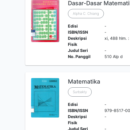
Dasar-Dasar Matemati
Alpha C. Chiang
Edisi
-
ISBN/ISSN
-
Deskripsi
xi, 488 hlm. :
Fisik
Judul Seri
-
No. Panggil
510 Alp d
Matematika
Surbakty
Edisi
-
ISBN/ISSN
979-8517-0
Deskripsi
-
Fisik
Judul Seri
-