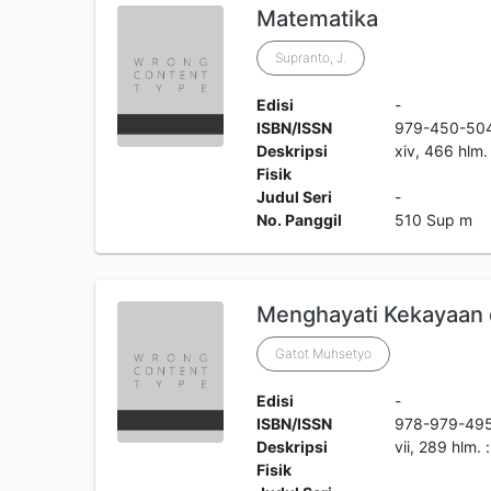
Matematika
Supranto, J.
Edisi
-
ISBN/ISSN
979-450-50
Deskripsi
xiv, 466 hlm. 
Fisik
Judul Seri
-
No. Panggil
510 Sup m
Menghayati Kekayaan 
Gatot Muhsetyo
Edisi
-
ISBN/ISSN
978-979-495
Deskripsi
vii, 289 hlm. 
Fisik