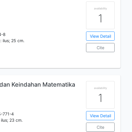
availability
1
4-8
View Detail
: ilus; 25 cm.
Cite
dan Keindahan Matematika
availability
1
-771-4
View Detail
: ilus; 23 cm.
Cite