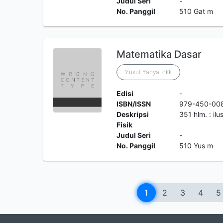
Judul Seri
-
No. Panggil
510 Gat m
Matematika Dasar
Yusuf Yahya, dkk
Edisi
-
ISBN/ISSN
979-450-00
Deskripsi
351 hlm. : ilu
Fisik
Judul Seri
-
No. Panggil
510 Yus m
1
2
3
4
5