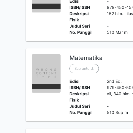
Edisi
-
ISBN/ISSN
979-450-45
Deskripsi
152 hlm. : ilu
Fisik
Judul Seri
-
No. Panggil
510 Mar m
Matematika
Supranto, J.
Edisi
2nd Ed.
ISBN/ISSN
979-450-50
Deskripsi
xii, 340 hlm. 
Fisik
Judul Seri
-
No. Panggil
510 Sup m