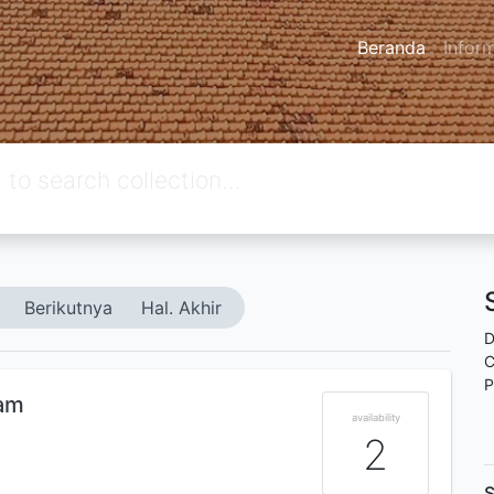
Beranda
Infor
Berikutnya
Hal. Akhir
D
C
P
eam
availability
2
S