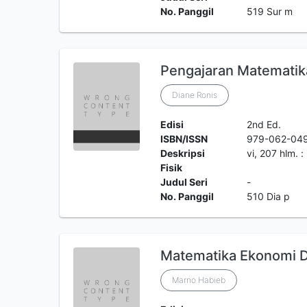
No. Panggil
519 Sur m
Pengajaran Matematika
Diane Ronis
Edisi
2nd Ed.
ISBN/ISSN
979-062-04
Deskripsi
vi, 207 hlm. :
Fisik
Judul Seri
-
No. Panggil
510 Dia p
Matematika Ekonomi D
Marno Habieb