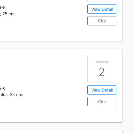
4-8
View Detail
s; 25 cm.
Cite
availability
2
5-6
View Detail
: ilus; 25 cm.
Cite