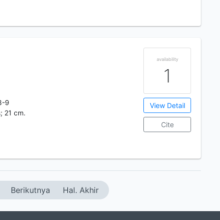
availability
1
8-9
View Detail
s; 21 cm.
Cite
Berikutnya
Hal. Akhir