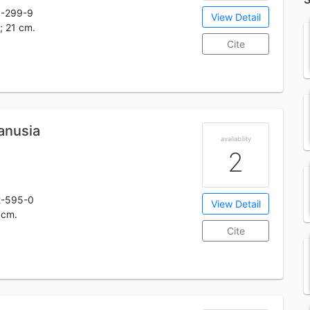
1-299-9
View Detail
s; 21 cm.
Cite
anusia
availability
2
2-595-0
View Detail
 cm.
Cite