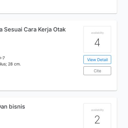
 Sesuai Cara Kerja Otak
availability
4
9-7
View Detail
 ilus; 28 cm.
Cite
an bisnis
availability
2