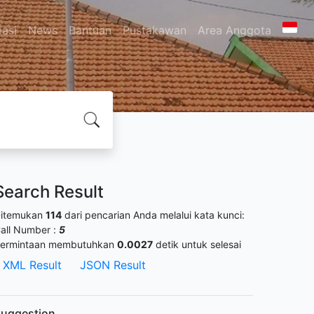
masi
News
Bantuan
Pustakawan
Area Anggota
Search Result
itemukan
114
dari pencarian Anda melalui kata kunci:
all Number :
5
ermintaan membutuhkan
0.0027
detik untuk selesai
XML Result
JSON Result
uggestion