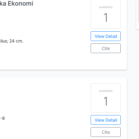
ka Ekonomi
availability
1
View Detail
 ilus; 24 cm.
Cite
availability
1
0-8
View Detail
Cite