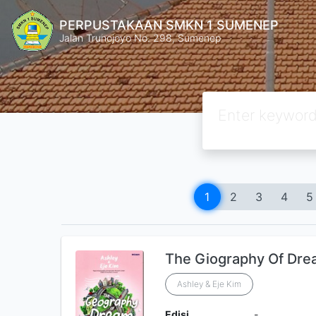
PERPUSTAKAAN SMKN 1 SUMENEP
Jalan Trunojoyo No. 298, Sumenep
1
2
3
4
5
The Giography Of Dr
Ashley & Eje Kim
Edisi
-